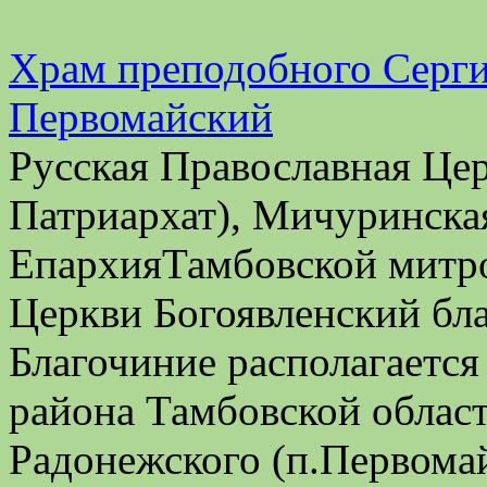
Храм преподобного Серги
Первомайский
Русская Православная Це
Патриархат), Мичуринска
ЕпархияТамбовской митро
Церкви Богоявленский бл
Благочиние располагается
района Тамбовской облас
Радонежского (п.Первома