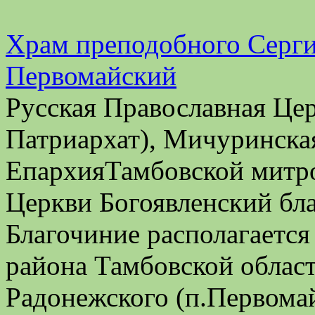
Храм преподобного Серги
Первомайский
Русская Православная Це
Патриархат), Мичуринска
ЕпархияТамбовской митро
Церкви Богоявленский бл
Благочиние располагается
района Тамбовской облас
Радонежского (п.Первома