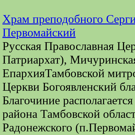
Храм преподобного Серги
Первомайский
Русская Православная Це
Патриархат), Мичуринска
ЕпархияТамбовской митро
Церкви Богоявленский бл
Благочиние располагается
района Тамбовской облас
Радонежского (п.Первома