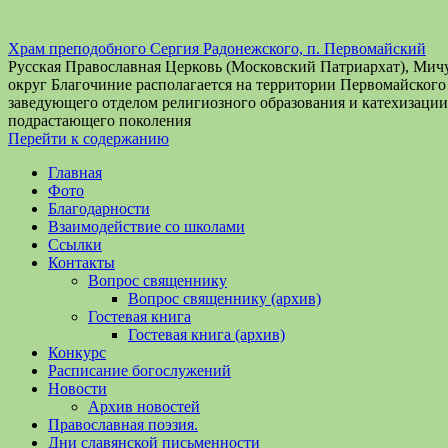
Храм преподобного Сергия Радонежского, п. Первомайский
Русская Православная Церковь (Московский Патриархат), Ми
округ Благочиние располагается на территории Первомайског
заведующего отделом религиозного образования и катехизац
подрастающего поколения
Перейти к содержанию
Главная
Фото
Благодарности
Взаимодействие со школами
Ссылки
Контакты
Вопрос священнику
Вопрос священнику (архив)
Гостевая книга
Гостевая книга (архив)
Конкурс
Расписание богослужений
Новости
Архив новостей
Православная поэзия.
Дни славянской письменности