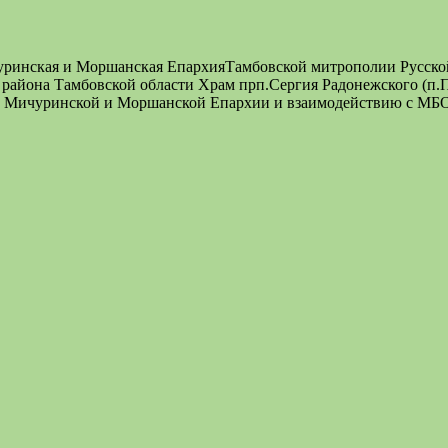
чуринская и Моршанская ЕпархияТамбовской митрополии Русско
о района Тамбовской области Храм прп.Сергия Радонежского (п
ии Мичуринской и Моршанской Епархии и взаимодействию с МБ