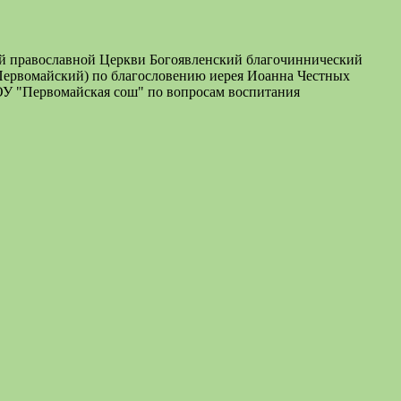
й православной Церкви Богоявленский благочиннический
.Первомайский) по благословению иерея Иоанна Честных
ОУ "Первомайская сош" по вопросам воспитания