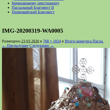
Начинающему христианину
Пасхальный Благовест II
Первомайский Благовест
IMG-20200319-WA0005
Размещено
23.03.2020
в
768 × 1024
в
Итоги конкурса Пасха.
← Предыдущее
Следующее →