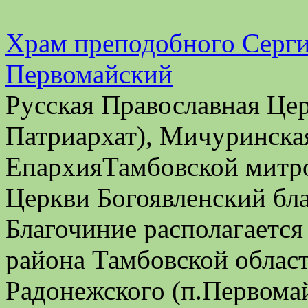
Храм преподобного Серги
Первомайский
Русская Православная Це
Патриархат), Мичуринска
ЕпархияТамбовской митро
Церкви Богоявленский бл
Благочиние располагается
района Тамбовской облас
Радонежского (п.Первома